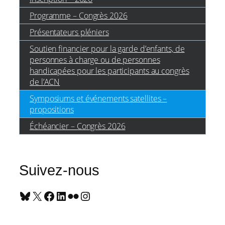
Programme – Congrès 2026
Présentateurs pléniers
Soutien financier pour la garde d’enfants, de
personnes à charge ou de personnes
handicapées pour les participants au congrès
de l’ACN
Symposiums et événements satellites –
propositions
Échéancier – Congrès 2026
Suivez-nous
Bluesky
X
Facebook
LinkedIn
Flickr
Instagram