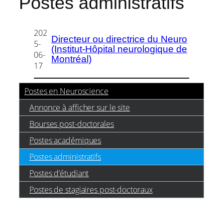
Postes administratifs
202
Directeur ou directrice du Neuro
5-
(Institut-Hôpital neurologique de
06-
Montréal)
17
Postes en Neuroscience
Annonce à afficher sur le site
Bourses post-doctorales
Postes académiques
Postes administratifs
Postes d’étudiant
Postes de stagiaires post-doctoraux