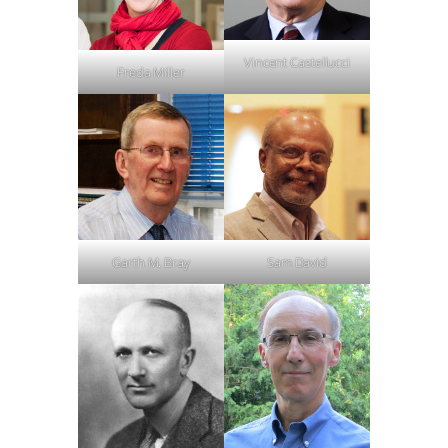
Vincent Castellucci
Freda Miller
Garth M. Bray
Sam David