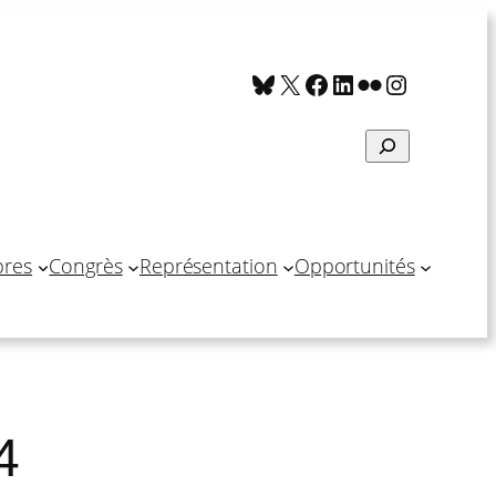
Bluesky
X
Facebook
LinkedIn
Flickr
Instagra
Search
res
Congrès
Représentation
Opportunités
4