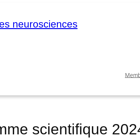
des neurosciences
Memb
mme scientifique 202