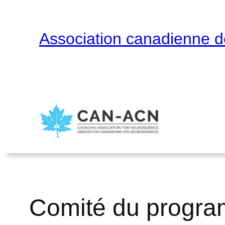
Aller
au
contenu
Association canadienne 
Accueil
À propos
Contact
English
Comité du progra