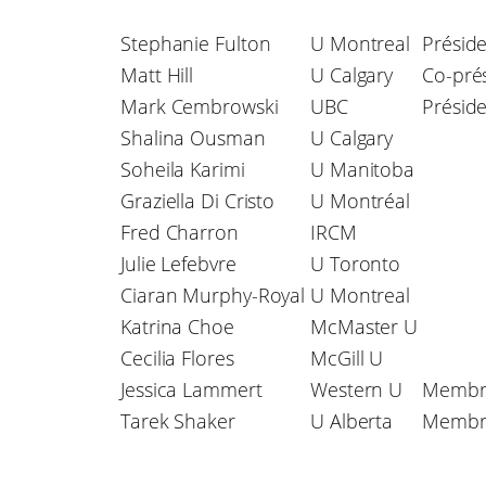
Stephanie Fulton
U Montreal
Présid
Matt Hill
U Calgary
Co-pré
Mark Cembrowski
UBC
Préside
Shalina Ousman
U Calgary
Soheila Karimi
U Manitoba
Graziella Di Cristo
U Montréal
Fred Charron
IRCM
Julie Lefebvre
U Toronto
Ciaran Murphy-Royal
U Montreal
Katrina Choe
McMaster U
Cecilia Flores
McGill U
Jessica Lammert
Western U
Membre
Tarek Shaker
U Alberta
Membre