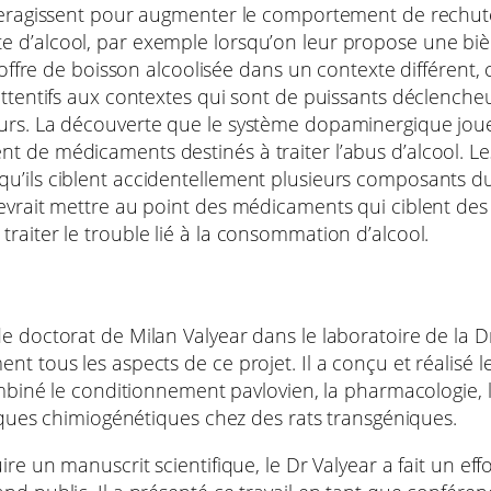
interagissent pour augmenter le comportement de rechu
 d’alcool, par exemple lorsqu’on leur propose une bièr
 offre de boisson alcoolisée dans un contexte différent, 
attentifs aux contextes qui sont de puissants déclenche
eurs. La découverte que le système dopaminergique jou
t de médicaments destinés à traiter l’abus d’alcool. Le
qu’ils ciblent accidentellement plusieurs composants 
devrait mettre au point des médicaments qui ciblent des
raiter le trouble lié à la consommation d’alcool.
e doctorat de Milan Valyear dans le laboratoire de la D
t tous les aspects de ce projet. Il a conçu et réalisé l
combiné le conditionnement pavlovien, la pharmacologie,
hniques chimiogénétiques chez des rats transgéniques.
uire un manuscrit scientifique, le Dr Valyear a fait un 