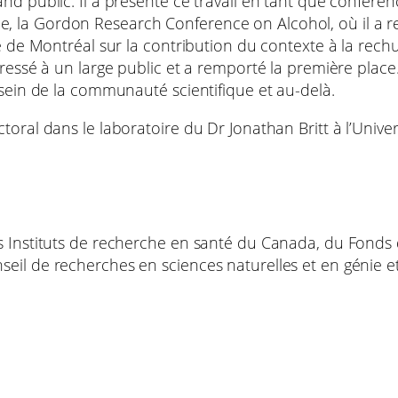
nd public. Il a présenté ce travail en tant que conféren
a Gordon Research Conference on Alcohol, où il a reçu l
te de Montréal sur la contribution du contexte à la rech
ressé à un large public et a remporté la première place.
 sein de la communauté scientifique et au-delà.
oral dans le laboratoire du Dr Jonathan Britt à l’Univers
es Instituts de recherche en santé du Canada, du Fonds
eil de recherches en sciences naturelles et en génie et