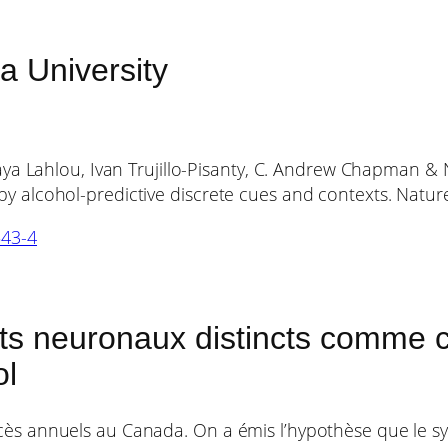
a University
oraya Lahlou, Ivan Trujillo-Pisanty, C. Andrew Chapman 
 by alcohol-predictive discrete cues and contexts. Nat
543-4
uits neuronaux distincts comme c
ol
écès annuels au Canada. On a émis l’hypothèse que le 