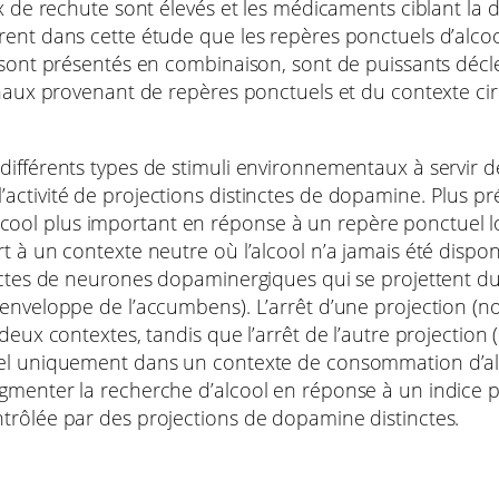
ux de rechute sont élevés et les médicaments ciblant la 
rent dans cette étude que les repères ponctuels d’alcoo
ls sont présentés en combinaison, sont de puissants d
ignaux provenant de repères ponctuels et du contexte ci
différents types de stimuli environnementaux à servir d
ctivité de projections distinctes de dopamine. Plus pré
ool plus important en réponse à un repère ponctuel l
 à un contexte neutre où l’alcool n’a jamais été disponib
inctes de neurones dopaminergiques qui se projettent d
 enveloppe de l’accumbens). L’arrêt d’une projection (
 deux contextes, tandis que l’arrêt de l’autre projectio
tuel uniquement dans un contexte de consommation d’al
gmenter la recherche d’alcool en réponse à un indice po
trôlée par des projections de dopamine distinctes.