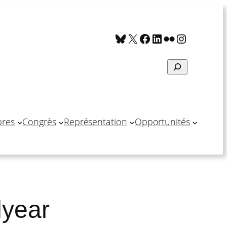
Bluesky
X
Facebook
LinkedIn
Flickr
Instagra
Search
res
Congrès
Représentation
Opportunités
lyear