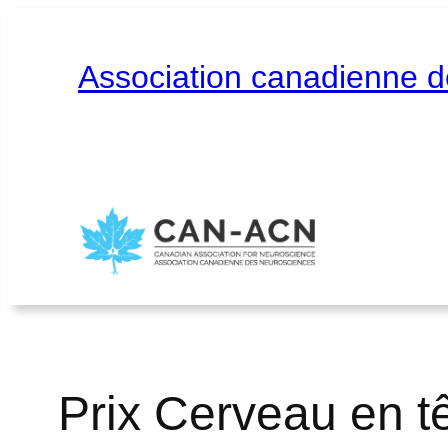
Aller
au
contenu
Association canadienne 
Accueil
À propos
Contact
English
Prix Cerveau en t