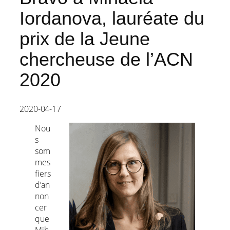
Iordanova, lauréate du
prix de la Jeune
chercheuse de l’ACN
2020
2020-04-17
Nou
s
som
mes
fiers
d’an
non
cer
que
Mih