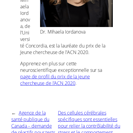
aela
Iord
anov
a, de
Dr. Mihaela Iordanova
l’Uni
versi
té Concordia, est la lauréate du prix de la
Jeune chercheuse de l’ACN 2020.
Apprenez-en plus sur cette
neuroscientifique exceptionnelle sur sa
page de profil du prix de la jeune
chercheuse de l’ACN 2020
.
←
Agence de la
Des cellules cérébrales
santé publique du
spécifiques sont essentielles
Canada – demande
pour relier la contrôlabilité du
de réactifs pour tests
stress et le comportement