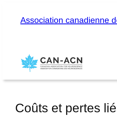
Aller
au
contenu
Association canadienne 
Accueil
À propos
Contact
English
Coûts et pertes li