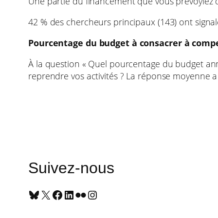
Une partie du financement que vous prévoyiez d
42 % des chercheurs principaux (143) ont signa
Pourcentage du budget à consacrer à compe
À la question « Quel pourcentage du budget an
reprendre vos activités ? La réponse moyenne a
Suivez-nous
Bluesky
X
Facebook
LinkedIn
Flickr
Instagram