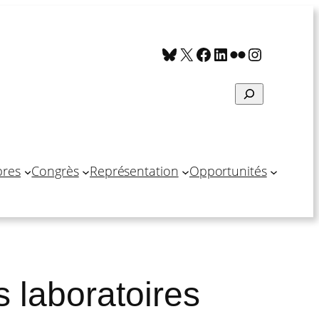
Bluesky
X
Facebook
LinkedIn
Flickr
Instagra
Search
res
Congrès
Représentation
Opportunités
s laboratoires