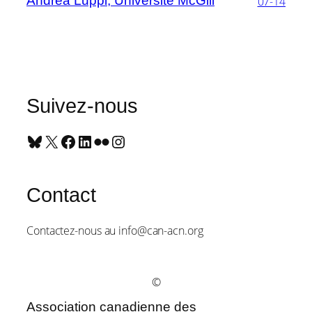
Andrea Luppi, Université McGill
07-14
Suivez-nous
Bluesky
X
Facebook
LinkedIn
Flickr
Instagram
Contact
Contactez-nous au info@can-acn.org
©
Association canadienne des