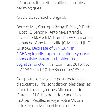
clé pour traiter cette famille de troubles
neurologiques.
Article de recherche original:
Berryer MH, Chattopadhyaya B, Xing P, Riebe
I, Bosoi C, Sanon N, Antoine-Bertrand J,
Lévesque M, Avoli M, Hamdan FF, Carmant L,
Lamarche-Vane N, Lacaille JC, Michaud JL, Di
Cristo G.
Decrease of SYNGAP1 in
GABAergic cells impairs inhibitory synapse
connectivity, synaptic inhibition and
cognitive function.
Nat Commun. 2016 Nov
9;7:13340. doi: 10.1038/ncomms13340.
Des postes de stagiaire post-doctoral et
d’étudiant au PhD sont disponibles dans les
laboratoires de Jacques Michaud et de
Graziella Di Cristo pour des candidats
motivés. Veuillez envoyer votre CV, une
lettre de motivation et le nom de 3