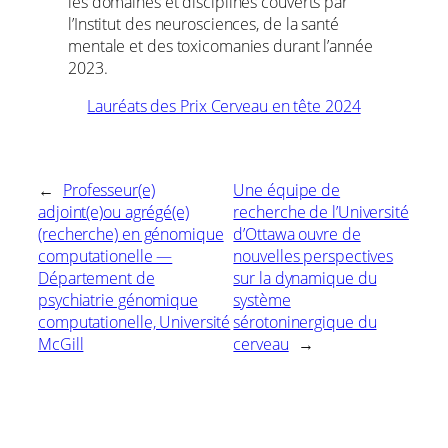
les domaines et disciplines couverts par
l’Institut des neurosciences, de la santé
mentale et des toxicomanies durant l’année
2023.
Lauréats des Prix Cerveau en tête 2024
←
Professeur(e)
Une équipe de
adjoint(e)ou agrégé(e)
recherche de l’Université
(recherche) en génomique
d’Ottawa ouvre de
computationelle —
nouvelles perspectives
Département de
sur la dynamique du
psychiatrie génomique
système
computationelle, Université
sérotoninergique du
McGill
cerveau
→