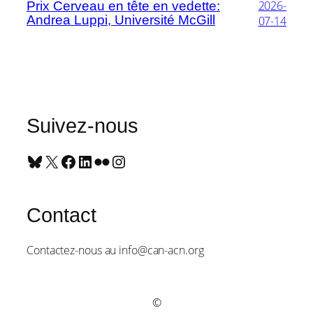
2026-
Prix Cerveau en tête en vedette:
Andrea Luppi, Université McGill
07-14
Suivez-nous
Bluesky
X
Facebook
LinkedIn
Flickr
Instagram
Contact
Contactez-nous au info@can-acn.org
©